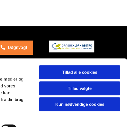
Døgnvagt
vatliv og cookies
Tillad alle cookies
ale medier og
ed vores
Tillad valgte
re kan
fra din brug
Kun nødvendige cookies
hCaptcha