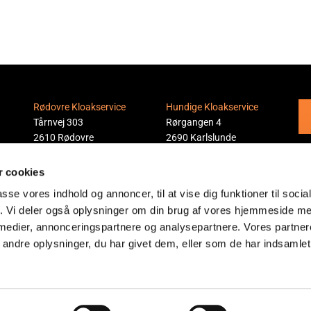
Rødovre Kloakservice
Hundige Kloakservice
Tårnvej 303
Rørgangen 4
2610 Rødovre
2690 Karlslunde
Pri
Telefon:
21 86 51 82
Telefon:
21 86 51 82
 cookies
Email:
jfa@c.dk
Email:
jfa@c.dk
passe vores indhold og annoncer, til at vise dig funktioner til soci
fik. Vi deler også oplysninger om din brug af vores hjemmeside m
 medier, annonceringspartnere og analysepartnere. Vores partne
ndre oplysninger, du har givet dem, eller som de har indsamlet 