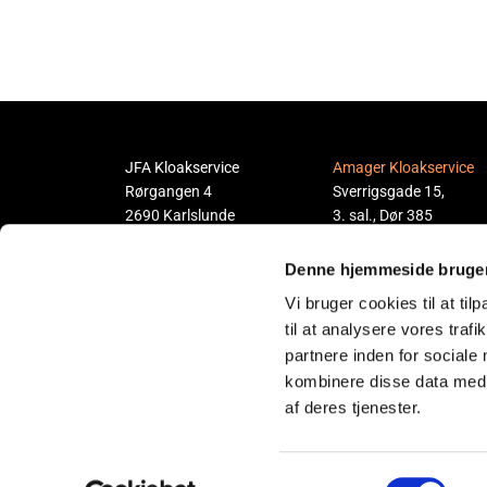
JFA Kloakservice
Amager Kloakservice
Rørgangen 4
Sverrigsgade 15,
2690 Karlslunde
3. sal., Dør 385
CVR: 37608238
2300 København S
Telefon:
21 86 51 82
Denne hjemmeside bruger
Email:
jfa@c.dk
Telefon:
21 86 51 82
Vi bruger cookies til at til
Email:
jfa@c.dk
til at analysere vores tra
partnere inden for sociale
kombinere disse data med a
af deres tjenester.
Samtykkevalg