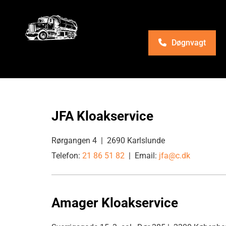
Døgnvagt
JFA Kloakservice
Rørgangen 4 | 2690 Karlslunde
Telefon:
21 86 51 82
| Email:
jfa@c.dk
Amager Kloakservice