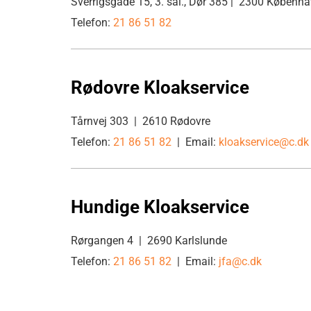
Sverrigsgade 15, 3. sal., Dør 385 | 2300 Københ
Telefon:
21 86 51 82
Rødovre Kloakservice
Tårnvej 303 | 2610 Rødovre
Telefon:
21 86 51 82
| Email:
kloakservice@c.dk
Hundige Kloakservice
Rørgangen 4 | 2690 Karlslunde
Telefon:
21 86 51 82
| Email:
jfa@c.dk