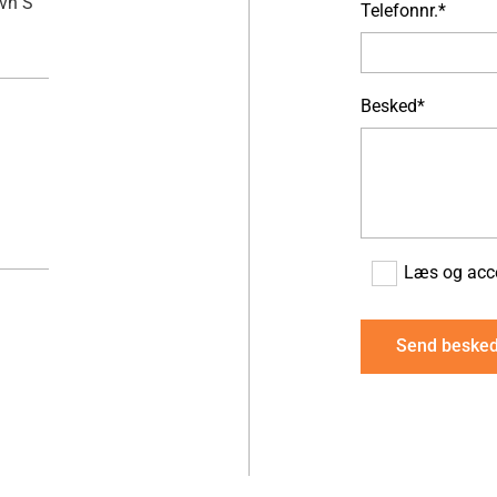
avn S
Telefonnr.*
Besked*
Læs og accep